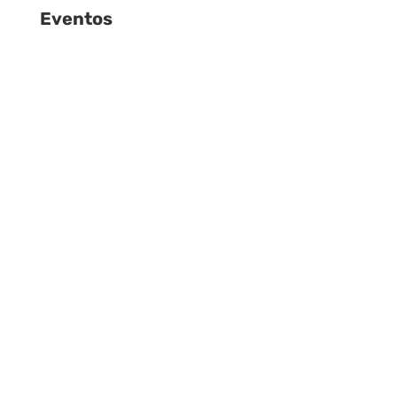
Eventos
Aulas aos sábados, começando em 29
de fevereiro, com material completo
para sua preparação. Inscreva-se agora.